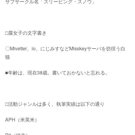
サブサークル名「スリーピング・スノウ」
□腐女子の文字書き
〇Mivetter、io、にじみすなどMisskeyサーバを彷徨う白
猫
■年齢は、現在38歳。書いておかないと忘れる。
□活動ジャンルは多く、執筆実績は以下の通り
APH（米英米）