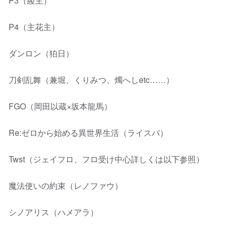
P3（綾主）
P4（主花主）
ダンロン（狛日）
刀剣乱舞（兼堀、くりみつ、燭へしetc……）
FGO（岡田以蔵×坂本龍馬）
Re:ゼロから始める異世界生活（ライスバ）
Twst（ジェイフロ、フロ受け中心詳しくは以下参照）
魔法使いの約束（レノファウ）
シノアリス（ハメアラ）