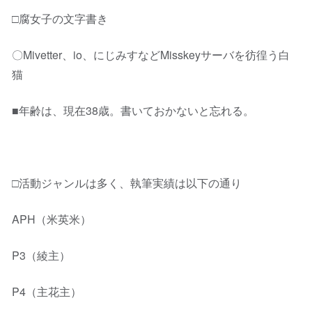
□腐女子の文字書き
〇Mivetter、io、にじみすなどMisskeyサーバを彷徨う白
猫
■年齢は、現在38歳。書いておかないと忘れる。
□活動ジャンルは多く、執筆実績は以下の通り
APH（米英米）
P3（綾主）
P4（主花主）