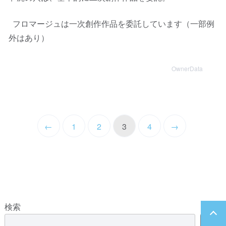
フロマージュは一次創作作品を委託しています（一部例
外はあり）
OwnerData
←
1
2
3
4
→
検索
検